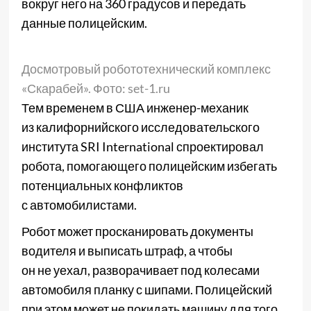
вокруг него на 360 градусов и передать
данные полицейским.
Досмотровый робототехнический комплекс
«Скарабей». Фото: set-1.ru
Тем временем в США инженер-механик
из калифорнийского исследовательского
института SRI International спроектировал
робота, помогающего полицейским избегать
потенциальных конфликтов
с автомобилистами.
Робот может просканировать документы
водителя и выписать штраф, а чтобы
он не уехал, разворачивает под колесами
автомобиля планку с шипами. Полицейский
при этом может не покидать машину для того,