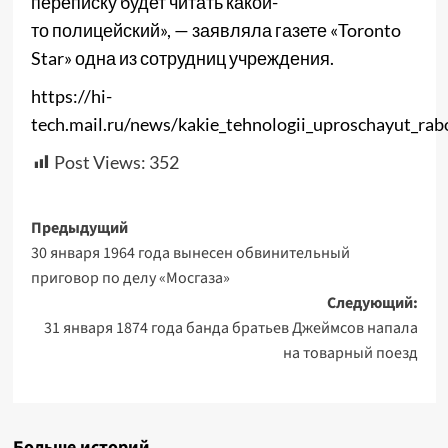
переписку будет читать какой-
то полицейский», — заявляла газете «Toronto
Star» одна из сотрудниц учреждения.
https://hi-
tech.mail.ru/news/kakie_tehnologii_uproschayut_rabo
Post Views:
352
Навигация
Предыдущий
30 января 1964 года вынесен обвинительный
записи
приговор по делу «Мосгаза»
Следующий:
31 января 1874 года банда братьев Джеймсов напала
на товарный поезд
Больше историй